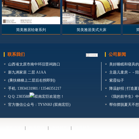
简美雅居轻奢系列
简美雅居美式大床
联系我们
公司新闻
山西省太原市南中环旧晋祠路口
美好睡眠和寝具的
新九洲家居 二层 A1AA
主题儿童房－－陪着
(乘扶梯梯上二层后右拐即到)
紫霞仙子
手机: 13934131901 / 13546351217
降温妙招 | 打造
Q Q: 2303588
《我的前半生》中
官方微信公众号：TYSNHJ (双南宏巨)
帮你摆脱夏天不想
回到首页
|
联系我们
|
在线留言
|
管理登录