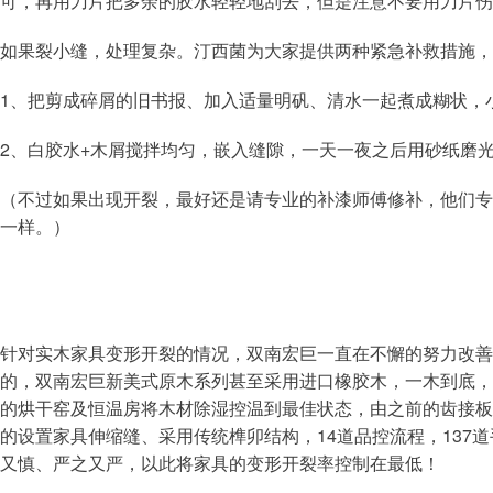
可，再用刀片把多余的胶水轻轻地刮去，但是注意不要用刀片伤
如果裂小缝，处理复杂。汀西菌为大家提供两种紧急补救措施，
1、把剪成碎屑的旧书报、加入适量明矾、清水一起煮成糊状，
2、白胶水+木屑搅拌均匀，嵌入缝隙，一天一夜之后用砂纸磨
（不过如果出现开裂，最好还是请专业的补漆师傅修补，他们专
一样。）
针对实木家具变形开裂的情况，双南宏巨一直在不懈的努力改善
的，双南宏巨新美式原木系列甚至采用进口橡胶木，一木到底，
的烘干窑及恒温房将木材除湿控温到最佳状态，由之前的齿接板
的设置家具伸缩缝、采用传统榫卯结构，14道品控流程，137
又慎、严之又严，以此将家具的变形开裂率控制在最低！