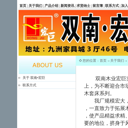
首页
|
关于我们
|
产品介绍
|
新闻资讯
|
求贤纳士
|
留言簿
|
联系方式
|
加入
您的位置：
首页
关于我们
关于 双南•宏巨
双南木业宏巨实木
联系方式
上，为不断迎合市
木套床系列。
我厂规模宏大，实
，一直致力于拓展
，使产品精益求精
要的地位，挤身于