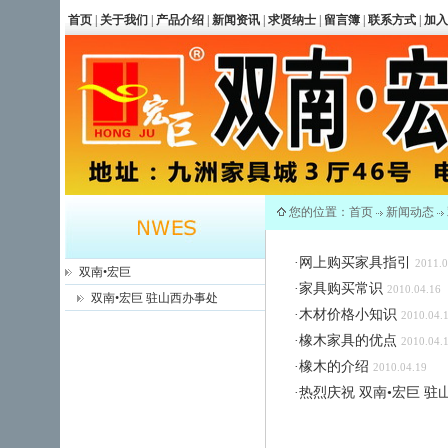
首页
|
关于我们
|
产品介绍
|
新闻资讯
|
求贤纳士
|
留言簿
|
联系方式
|
加入
您的位置：
首页
新闻动态
·
网上购买家具指引
2011.0
双南•宏巨
·
家具购买常识
2010.04.16
双南•宏巨 驻山西办事处
·
木材价格小知识
2010.04.
·
橡木家具的优点
2010.04.
·
橡木的介绍
2010.04.19
·
热烈庆祝 双南•宏巨 驻